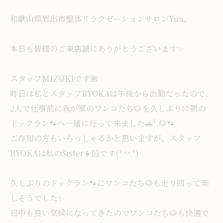
和歌山県岩出市整体リラクゼーションサロンYuu。
本日も皆様のご来店誠にありがとうございます✨️
スタッフMIZUKIです🌺
昨日は私とスタッフRYOKAは午後から出勤だったので、
2人で仕事前に我が家のワンコたち🐶を久しぶりに朝の
ドックラン🐾へ一緒に行って来ました🚗³₃🐶🐾
ご存知の方もいらっしゃるかと思いますが、スタッフ
RYOKAは私のSister👧🏻です(*^^*)
久しぶりのドックラン🐾にワンコたち🐶も走り回って楽
しそうでした✨️
日中も良い気候になってきたのでワンコたち🐶も快適で