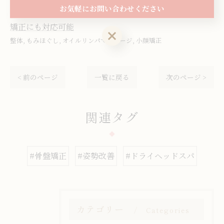
お気軽にお問い合わせください
みほぐし
岩出市でオイルリンパマッサージ
岩出市で小顔
矯正にも対応可能
お気軽にお問い合わせください
整体
もみほぐし
オイルリンパマッサージ
小顔矯正
< 前のページ
一覧に戻る
次のページ >
関連タグ
#骨盤矯正
#姿勢改善
#ドライヘッドスパ
カテゴリー
Categories