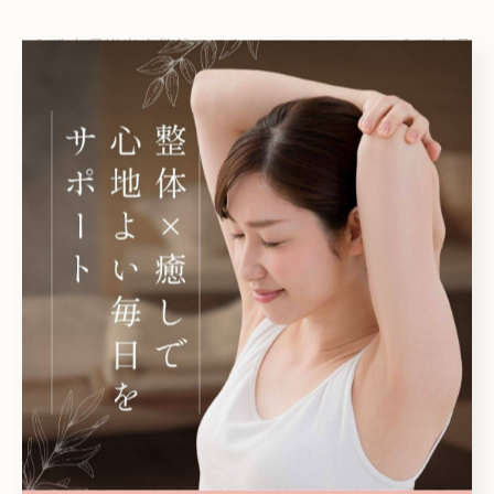
#和歌山県岩出市整体リラクゼーションサロン #和歌山県
整体リラクゼーションサロン #岩出市整体リラクゼーシ
ョンサロン #和歌山県リラクゼーションサロン岩出市リ
ラクゼーションサロン #整体 #整体ボディケア #骨盤矯正
#姿勢改善 #もみほぐし #産後骨盤ケア #マタニティボデ
ィケア #マタニティマッサージ #オイルリンパマッサージ
#小顔矯正 #足裏フットオイルマッサージ #ドライヘッド
スパ #癒し効果 #自然治癒力向上 #リラックス効果 #デト
ックス効果 #健康ケア #肩こり腰痛 #ドックラン #ゴール
デンドゥードル #マルプー #トイプードル #朝のドックラ
ン #犬とのくらしを楽しむ
岩出市で整体によるアプローチ
岩出市で緊張をほぐすも