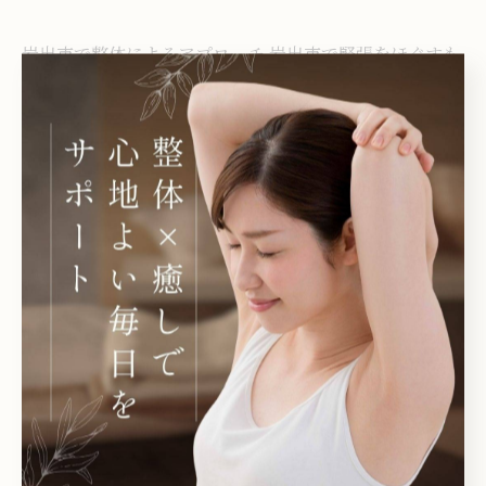
岩出市で整体によるアプローチ
岩出市で緊張をほぐすも
みほぐし
整体
もみほぐし
< 前のページ
一覧に戻る
次のページ >
関連タグ
#骨盤矯正
#姿勢改善
#ドライヘッドスパ
カテゴリー
Categories