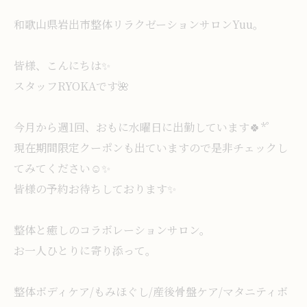
和歌山県岩出市整体リラクゼーションサロンYuu。
皆様、こんにちは✨️
スタッフRYOKAです🌺
今月から週1回、おもに水曜日に出勤しています🍀* ゚
現在期間限定クーポンも出ていますので是非チェックし
てみてください☺️✨️
皆様の予約お待ちしております✨️
整体と癒しのコラボレーションサロン。
お一人ひとりに寄り添って。
整体ボディケア/もみほぐし/産後骨盤ケア/マタニティボ