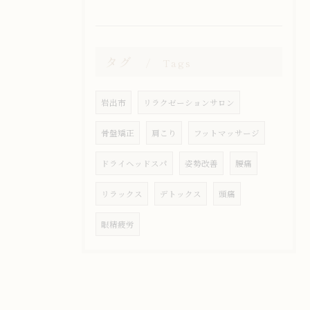
タグ
Tags
岩出市
リラクゼーションサロン
骨盤矯正
肩こり
フットマッサージ
ドライヘッドスパ
姿勢改善
腰痛
リラックス
デトックス
頭痛
眼精疲労