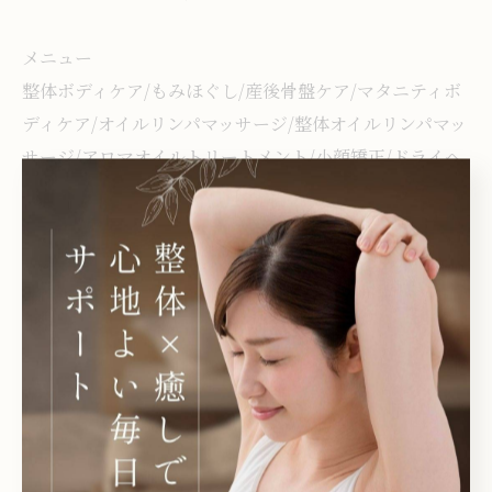
メニュー
整体ボディケア/もみほぐし/産後骨盤ケア/マタニティボ
ディケア/オイルリンパマッサージ/整体オイルリンパマッ
サージ/アロマオイルトリートメント/小顔矯正/ドライヘ
ッドスパ/足裏フットオイルマッサージ/足つぼオイルケア
皆様のご来店心よりお待ちしております🦋.*･ﾟ
※ご予約等は、お電話は出れない場合がございます。
DM、ウェブサイトから当店ホームページ(Instagramプ
ロフィールにも記載)からのご予約も承っております。
《HPからご予約をクリックして頂くと当店ホット�