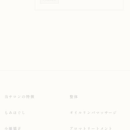
当サロンの特徴
整体
もみほぐし
オイルリンパマッサージ
小顔矯正
アロマトリートメント