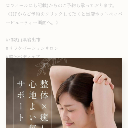
ロフィールにも記載)からのご予約も承っております。
《HPからご予約をクリックして頂くと当店ホットペッパ
ービューティー画面へ。》
#和歌山県岩出市
#リラクゼーションサロン
#整体ボディケア
#もみほぐし
#オイルリンパマッサージ
岩出市で緊張をほぐすもみほぐし
岩出市でオイルリンパ
マッサージ
もみほぐし
オイルリンパマッサージ