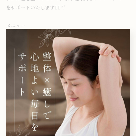
をサポートいたします❁⃘*.ﾟ
メニュー
整体ボディケア/もみほぐし/産後骨盤ケア/マタニティボ
ディケア/オイルリンパマッサージ/整体オイルリンパマッ
サージ/アロマオイルトリートメント/小顔矯正/ドライヘ
ッドスパ/足裏フットオイルマッサージ/足つぼオイルケア
皆様のご来店心よりお待ちしております🦋.*･ﾟ
※ご予約等は、お電話は出れない場合がございます。
DM、ウェブサイトから当店ホームページ(Instagramプ
ロフィールにも記載)からのご予約も承っております。
《HPからご予約をクリックして頂くと当店ホットペッパ
ービューティー画面へ。》