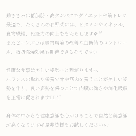
鶏ささみは低脂肪・高タンパクでダイエットや筋トレに
最適で、たくさんのお野菜には、ビタミンやミネラル、
食物繊維、免疫力の向上をもたらします🍀*゜
またビーンズ豆は腸内環境の改善や血糖値のコントロー
ル、脂肪燃焼効果も期待できるそうです✨
健康な食事は美しい姿勢へと繋がります⟡.·
バランスの取れた栄養で骨や筋肉を養うことが美しい姿
勢を作り、良い姿勢を保つことで内臓の働きや消化吸収
を正常に促されます❁⃘*.ﾟ
身体の中からも健康意識を心がけることで自然と美意識
が高くなります🌱是非皆様もお試しください⟡.·