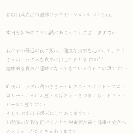
和歌山県岩出市整体リラクゼーションサロンYuu。
本日も皆様のご来店誠にありがとうございます🦋⟡.·
我が家の最近の夜ご飯は、健康な食事を心がけて、たく
さんのサラダ🥗を食卓に出しております❁⃘*.ﾟ
健康的な食事が趣味になってきている今日この頃です⟡.·
昨夜のサラダは鶏のささみ・レタス・アボカド・ブロッ
コリー・いんげん豆・かぼちゃ・さつまいも・トマト・
ビーズン豆です⟡.·
そしてお米は16穀米にしております⟡.·
16種類の雑穀を混ぜることで栄養価が高く健康や美容へ
のメリットがたくさんあります✨