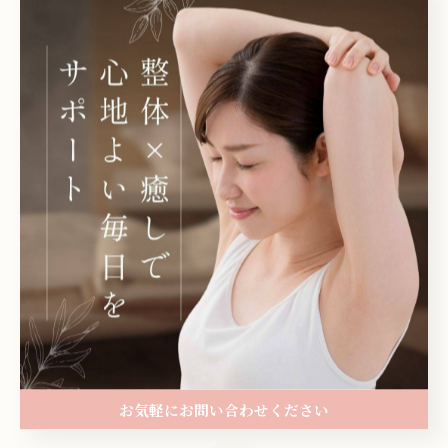
DM、ウェブサイトから当店ホームページ(Instagramプ
ロフィールにも記載)からのご予約も承っております。
《HPからご予約をクリックして頂くと当店ホットペッパ
ービューティー画面へ。》
#和歌山県岩出市
#リラクゼーションサロン
#足裏フットオイルマッサージ
#整体
#オイルリンパマッサージ
岩出市で整体によるアプローチ
岩出市でオイルリンパマ
ッサージ
お気軽にお問い合わせください
整体
オイルリンパマッサージ