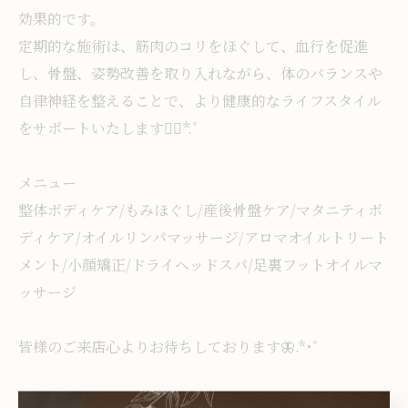
効果的です。
定期的な施術は、筋肉のコリをほぐして、血行を促進
し、骨盤、姿勢改善を取り入れながら、体のバランスや
自律神経を整えることで、より健康的なライフスタイル
をサポートいたします❁⃘*.ﾟ
メニュー
整体ボディケア/もみほぐし/産後骨盤ケア/マタニティボ
ディケア/オイルリンパマッサージ/アロマオイルトリート
メント/小顔矯正/ドライヘッドスパ/足裏フットオイルマ
ッサージ
皆様のご来店心よりお待ちしております🦋.*･ﾟ
※ご予約等は、お電話は出れない場合がございます。