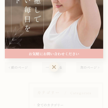
※ご予約等は、お電話は出れない場合がございます。
DM、ウェブサイトから当店ホームページ(Instagramプ
ロフィールにも記載)からのご予約も承っております。
《HPからご予約をクリックして頂くと当店ホットペッパ
ービューティー画面へ。》
お気軽にお問い合わせください
お気軽にお問い合わせください
< 前のページ
一覧に戻る
次のページ >
カテゴリー
Categories
全てのカテゴリー