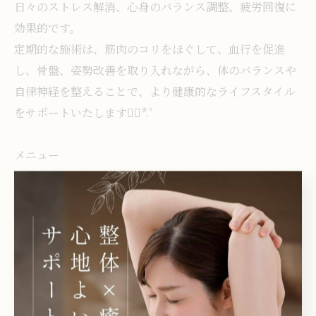
日々のストレス解消、心身のバランス調整、疲労回復に
効果的です。
定期的な施術は、筋肉のコリをほぐして、血行を促進
し、骨盤、姿勢改善を取り入れながら、体のバランスや
自律神経を整えることで、より健康的なライフスタイル
をサポートいたします❁⃘*.ﾟ
メニュー
整体ボディケア/もみほぐし/産後骨盤ケア/マタニティボ
ディケア/オイルリンパマッサージ/アロマオイルトリート
メント/小顔矯正/ドライヘッドスパ/足裏フットオイルマ
ッサージ
皆様のご来店心よりお待ちしております🦋.*･ﾟ