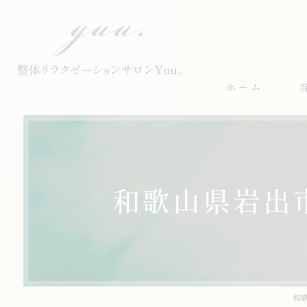
ホーム
整
も
和歌山県岩出
オ
小
ア
和