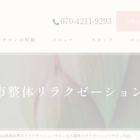
070-4211-9293
お問
当サロンの特徴
メニュー
スタッフ
コ
体
みほぐし
市整体リラクゼーション
イルリンパマッサージ
顔矯正
ロマトリートメント
歌山県岩出市のリラクゼーションサロンなら整体リラクゼーションサロンYuu。