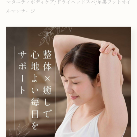
マタニティボディケア/ドライヘッドスパ/足裏フットオイ
ルマッサージ
#和歌山県岩出市整体リラクゼーションサロン
#和歌山県岩出市リラクゼーションサロン
#オイルリンパマッサージ
#整体ボディケア
#アロマオイル
岩出市でオイルリンパマッサージ
オイルリンパマッサージ
< 前のページ
一覧に戻る
次のページ >