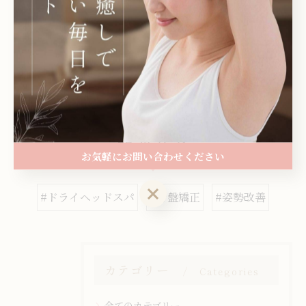
みほぐし
岩出市でオイルリンパマッサージ
岩出市で小顔
矯正にも対応可能
整体
もみほぐし
オイルリンパマッサージ
小顔矯正
< 前のページ
一覧に戻る
次のページ >
関連タグ
お気軽にお問い合わせください
お気軽にお問い合わせください
#ドライヘッドスパ
#骨盤矯正
#姿勢改善
カテゴリー
Categories
全てのカテゴリー