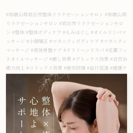
#和歌山県岩出市整体リラクゼーションサロン #和歌山県
リラクゼーションサロン #岩出市リラクゼーションサロ
ン #整体 #整体ボディケア #もみほぐし #オイルリンパマ
ッサージ #小顔矯正 #マタニティボディケア #マタニティ
マッサージ #産後骨盤ケア #ドライヘッドスパ #足裏フッ
トオイルマッサージ #癒し効果 #デトックス効果 #自然治
癒力向上 #リラックス効果 #疲労回復 #血行促進 #健康ケ
ア #身体のメンテナンス #骨盤矯正 #姿勢改善 #お客様か
らのいただきもの #柿 #旬の柿 #美味しい柿 #お客様に感
謝
岩出市で整体によるアプローチ
岩出市で緊張をほぐすも