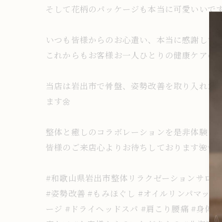
そして花柄のパッケージも本当に可愛いいです︎ね
いつも皆様からのお心遣い、本当に感謝しております🙏
これからもお客様お一人ひとりの健康ケアのサ
当店は岩出市で骨盤、姿勢改善を取り入れた
ます🌼
整体と癒しのコラボレーションを是非体験してく
皆様のご来店心よりお待ちしております🌺✨
#和歌山県岩出市整体リラクゼーションサロン 
#姿勢改善 #もみほぐし #オイルリンパマッサ
ージ #ドライヘッドスパ #肩こり腰痛 #身体の