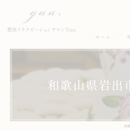
ホーム
整
も
和歌山県岩出
オ
小
ア
和