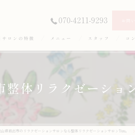
070-4211-9293
お問
当サロンの特徴
メニュー
スタッフ
コ
体
みほぐし
市整体リラクゼーション
イルリンパマッサージ
顔矯正
ロマトリートメント
歌山県岩出市のリラクゼーションサロンなら整体リラクゼーションサロンYuu。