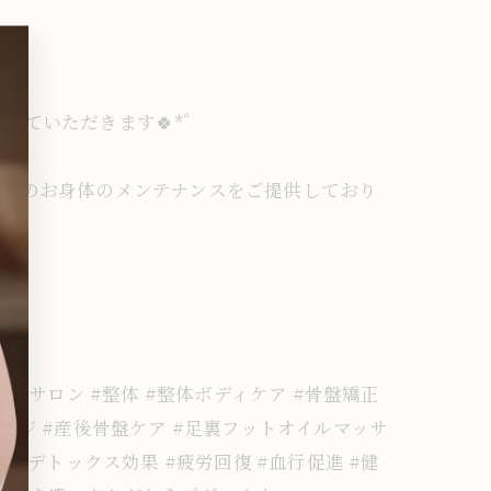
いただきます🍀* ゚
ンでのお身体のメンテナンスをご提供しており
サロン #整体 #整体ボディケア #骨盤矯正
サージ #産後骨盤ケア #足裏フットオイルマッサ
 #デトックス効果 #疲労回復 #血行促進 #健