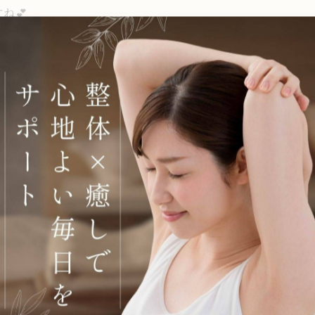
︎︎
(⁎ᴗ͈ˬᴗ͈⁎)✨️
ポートと癒しのひとときを、スタッフ一同、精一杯努めさせて
オリジナル整体ボディケアを中心にリラクゼーションサロ
ださいませ❁⃘*.ﾟ
#和歌山県リラクゼーションサロン #岩出市リラクゼーション
ージ #小顔矯正 #マタニティボディケア #マタニティマッ
メンテナンス #癒し効果 #自然治癒力向上 #リラックス効果