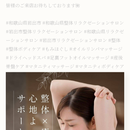
皆様のご来店お待ちしております🌺
#和歌山県岩出市 #和歌山県整体リラクゼーションサロン
#岩出市整体リラクゼーションサロン #和歌山県リラクゼ
ーションサロン #岩出市リラクゼーションサロン #整体
#整体ボディケア #もみほぐし #オイルリンパマッサージ
#ドライヘッドスパ #足裏フットオイルマッサージ #産後
骨盤ケア #マタニティマッサージ #マタニティボディケア
#小顔矯正 #肩こり #腰痛 #疲労回復 #健康ケア #癒し効
果 #自然治癒力向上 #リラックス効果 #デトックス効果 #
ベトナム料理 #鶏フォー #フォー #夏バテ対策メニュー #
岩出市で整体によるアプローチ
岩出市で緊張をほぐすも