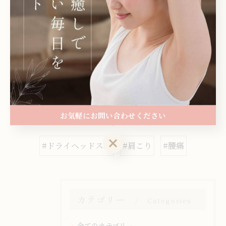
みほぐし
岩出市でオイルリンパマッサージ
岩出市で小顔
矯正にも対応可能
整体
もみほぐし
オイルリンパマッサージ
小顔矯正
< 前のページ
一覧に戻る
次のページ >
関連タグ
お気軽にお問い合わせください
お気軽にお問い合わせください
#ドライヘッドスパ
#肩こり
#腰痛
カテゴリー
Categories
全てのカテゴリー