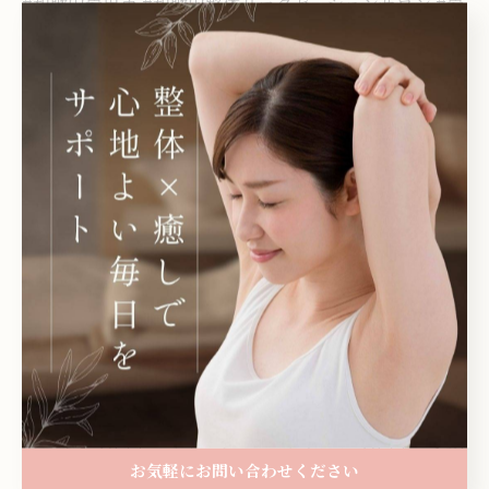
#和歌山岩出市 #和歌山整体リラクゼーションサロン #岩
出市整体リラクゼーションサロン #和歌山県リラクゼー
ションサロン #岩出市リラクゼーションサロン #整体 #
整体ボディケア #産後骨盤ケア #マタニティボディケア #
マタニティマッサージ #マタニティもみほぐし #もみほ
ぐし #オイルリンパマッサージ #ドライヘッドスパ #足裏
フットマッサージ #小顔矯正 #リラックス効果 #デトック
ス効果 #自然治癒力向上 #癒し効果 #健康ケア # #肩こり
#腰痛 #疲労回復 #心地よいマタニティライフ #心地よい
ライフスタイル
岩出市で整体によるアプローチ
岩出市で緊張をほぐすも
みほぐし
岩出市でオイルリンパマッサージ
岩出市で小顔
お気軽にお問い合わせください
矯正にも対応可能